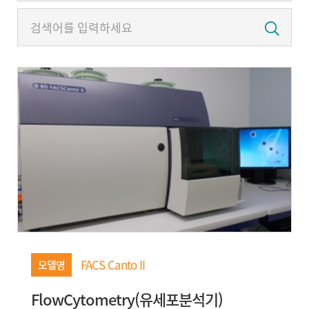
정보광장
인재채용
FACS Canto II
모델명
FlowCytometry(유세포분석기)