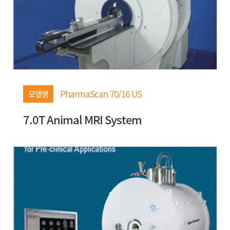
PharmaScan 70/16 US
모델명
7.0T Animal MRI System