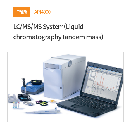
API4000
모델명
LC/MS/MS System(Liquid
chromatography tandem mass)