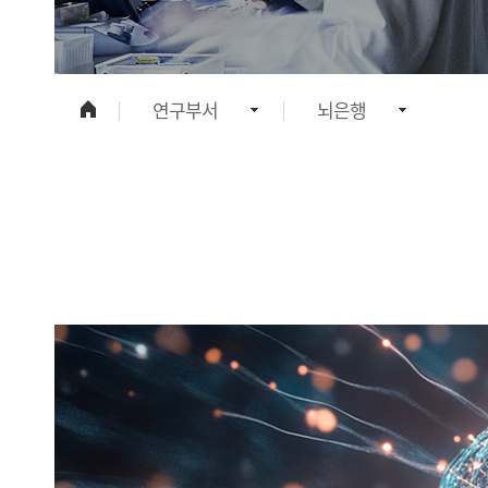
연구부서
뇌은행
연구원 소개
의생명연구소
연구현황
임상의학연구소
연구부서
임상시험센터
정보광장
임상연구심의위원회
인재채용
의공학연구소