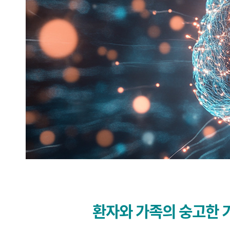
조직세포자원센터
빅데이터연구센터
융합연구지원센터
R&D사업단
세포치료센터
임상연구보호센터
신약개발지원센터
환자와 가족의 숭고한 
항암유효성평가지원센